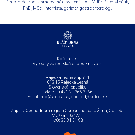
*
Informácie boli spracované a overené: doc. MUDr. Peter Minárik,
PhD., MSc., internista, geriater, gastroenterológ..
Kofola a. s.
Výrobný závod Kláštor pod Znievom
Rajecká Lesná súp. č. 1
013 15 Rajecká Lesná
Slovenská republika
Telefón:
+421 2 3366 3366
Email:
info@kofola.sk
,
obchod@kofola.sk
Zápis v Obchodnom registri Okresného súdu Žilina, Odd: Sa,
Vložka 10342/L.
IČO: 36 31 91 98