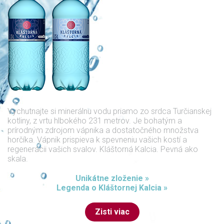
Vychutnajte si minerálnu vodu priamo zo srdca Turčianskej
kotliny, z vrtu hlbokého 231 metrov. Je bohatým a
prírodným zdrojom vápnika a dostatočného množstva
horčíka. Vápnik prispieva k spevneniu vašich kostí a
regenerácii vašich svalov. Kláštorná Kalcia. Pevná ako
skala.
Unikátne zloženie »
Legenda o Kláštornej Kalcia »
Zisti viac