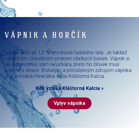
VÁPNIK A HORČÍK
Vápnik tvorí až 1,5 % hmotnosti ľudského tela. Je taktiež
základným stavebným prvkom všetkých buniek. Vápnik si
ale organizmus sám nevytvára, preto ho človek musí
prijímať v strave. Bohatým a prirodzeným zdrojom vápnika
je aj prírodná minerálna voda Kláštorná Kalcia.
Kde vzniká Kláštorná Kalcia »
Vplyv vápnika