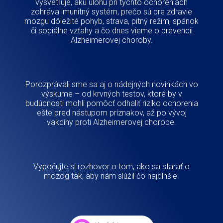
vysvetľuje, akú úlohu pri týchto ochoreniach
zohráva imunitný systém, prečo sú pre zdravie
mozgu dôležité pohyb, strava, pitný režim, spánok
či sociálne vzťahy a čo dnes vieme o prevencii
Alzheimerovej choroby.
Dozv
cuk
mode
kva
Porozprávali sme sa aj o nádejných novinkách vo
obez
výskume – od krvných testov, ktoré by v
dôlež
budúcnosti mohli pomôcť odhaliť riziko ochorenia
Parad
ešte pred nástupom príznakov, až po vývoj
často 
vakcíny proti Alzheimerovej chorobe.
Ten sa
metabo
zd
Vypočujte si rozhovor o tom, ako sa starať o
mozog tak, aby nám slúžil čo najdlhšie.
Vyp
najväč