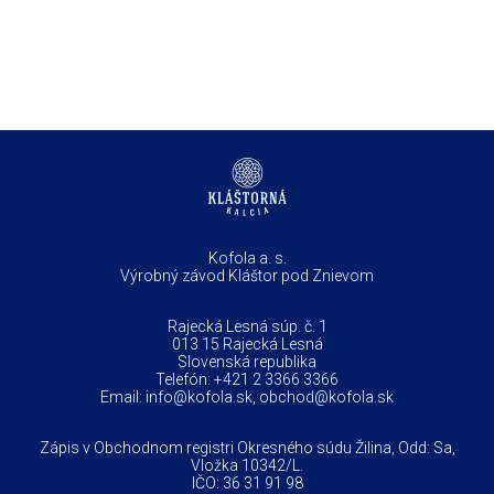
Kofola a. s.
Výrobný závod Kláštor pod Znievom
Rajecká Lesná súp. č. 1
013 15 Rajecká Lesná
Slovenská republika
Telefón:
+421 2 3366 3366
Email:
info@kofola.sk
,
obchod@kofola.sk
Zápis v Obchodnom registri Okresného súdu Žilina, Odd: Sa,
Vložka 10342/L.
IČO: 36 31 91 98