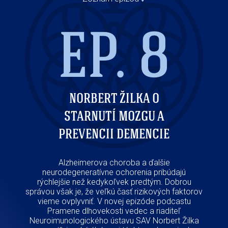
EP. 8
NORBERT ŽILKA O
STARNUTÍ MOZGU A
PREVENCII DEMENCIE
Obezit
prost
Alzheimerova choroba a ďalšie
formu
neurodegeneratívne ochorenia pribúdajú
e
rýchlejšie než kedykoľvek predtým. Dobrou
obe
správou však je, že veľkú časť rizikových faktorov
vys
vieme ovplyvniť. V novej epizóde podcastu
pr
Pramene dlhovekosti vedec a riaditeľ
ovplyv
Neuroimunologického ústavu SAV Norbert Žilka
ná