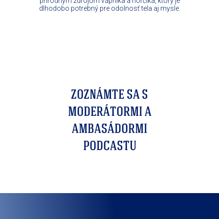
prírodným zdrojom vápnika a horčíka, ktorý je
dlhodobo potrebný pre odolnosť tela aj mysle.
ZOZNÁMTE SA S
MODERÁTORMI A
AMBASÁDORMI
PODCASTU