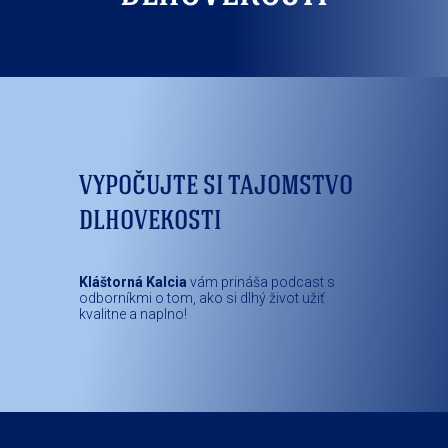
VYPOČUJTE SI TAJOMSTVO
DLHOVEKOSTI
Kláštorná Kalcia
vám prináša podcast s
odborníkmi o tom, ako si dlhý život užiť
kvalitne a naplno!