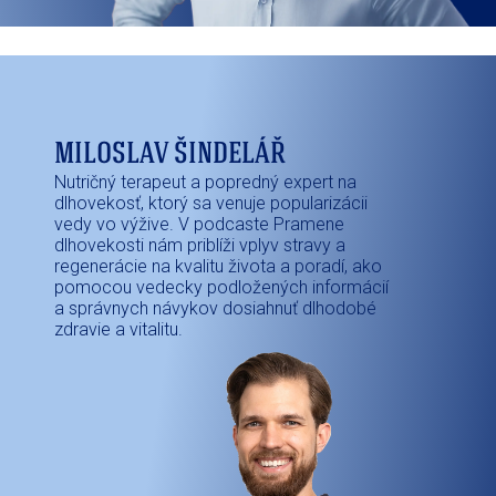
MILOSLAV ŠINDELÁŘ
Nutričný terapeut a popredný expert na
dlhovekosť, ktorý sa venuje popularizácii
vedy vo výžive. V podcaste Pramene
dlhovekosti nám priblíži vplyv stravy a
regenerácie na kvalitu života a poradí, ako
pomocou vedecky podložených informácií
a správnych návykov dosiahnuť dlhodobé
zdravie a vitalitu.