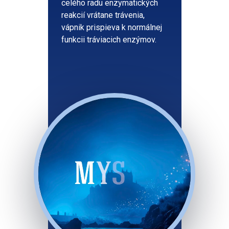
celého radu enzymatických
reakcií vrátane trávenia,
vápnik prispieva k normálnej
funkcii tráviacich enzýmov.