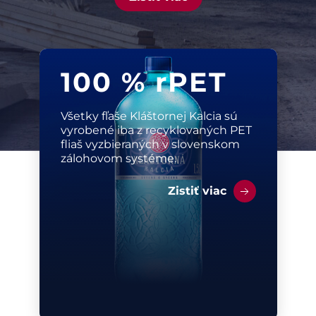
100 % rPET
Všetky fľaše Kláštornej Kalcia sú
vyrobené iba z recyklovaných PET
fliaš vyzbieraných v slovenskom
zálohovom systéme.
Zistiť viac