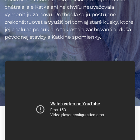
chátrala, ale Katka ani na chvíľu neuvažovala
vymeniť ju za novú. Rozhodla sa ju postupne
zrekonštruovať a využiť pri tom aj staré kúsky, ktoré
jej chalupa ponúkla. A tak ostala zachovaná aj duša
pôvodnej stavby a Katkine spomienky.