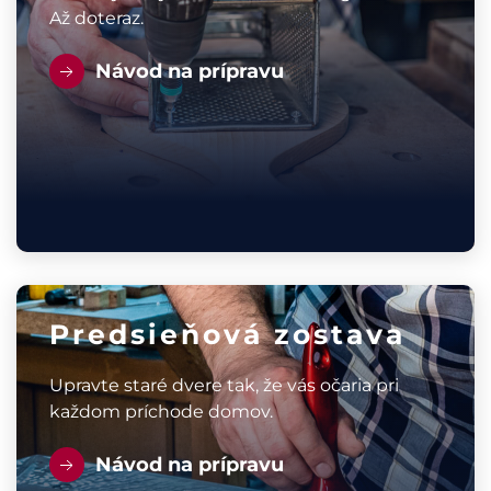
Až doteraz.
Návod na prípravu
Predsieňová zostava
Upravte staré dvere tak, že vás očaria pri
každom príchode domov.
Návod na prípravu