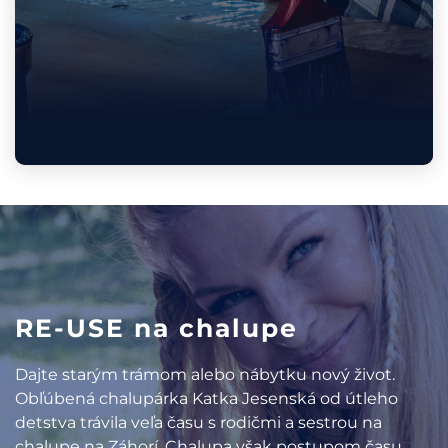
RE-USE na chalupe
Dajte starým trámom alebo nábytku nový život.
Obľúbená chalupárka Katka Jesenská od útleho
detstva trávila veľa času s rodičmi a sestrou na
chalupe na Záhorí. Chalupa však postupom času