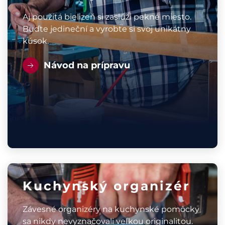
Aj použitá bielizeň si zaslúži pekné miesto.
Buďte jedineční a vyrobte si svoj unikátny
kúsok.
Návod na prípravu
Kuchynský organizér
Závesné organizéry na kuchynské pomôcky
sa nikdy nevyznačovali veľkou originalitou.