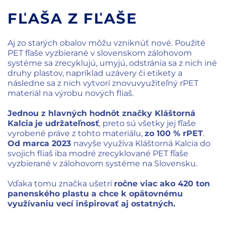
FĽAŠA Z FĽAŠE
Aj zo starých obalov môžu vzniknúť nové. Použité
PET fľaše vyzbierané v slovenskom zálohovom
systéme sa zrecyklujú, umyjú, odstránia sa z nich iné
druhy plastov, napríklad uzávery či etikety a
následne sa z nich vytvorí znovuvyužiteľný rPET
materiál na výrobu nových fliaš.
Jednou z hlavných hodnôt značky Kláštorná
Kalcia
je udržateľnosť
, preto sú všetky jej fľaše
vyrobené práve z tohto materiálu,
zo 100 % rPET
.
Od marca 2023
navyše využíva Kláštorná Kalcia do
svojich fliaš iba modré zrecyklované PET fľaše
vyzbierané v zálohovom systéme na Slovensku.
Vďaka tomu značka ušetrí
ročne viac ako 420 ton
panenského plastu a chce k opätovnému
využívaniu vecí inšpirovať aj ostatných.