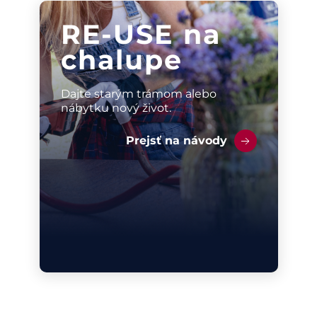
RE-USE na
chalupe
Dajte starým trámom alebo
nábytku nový život.
Prejsť na návody