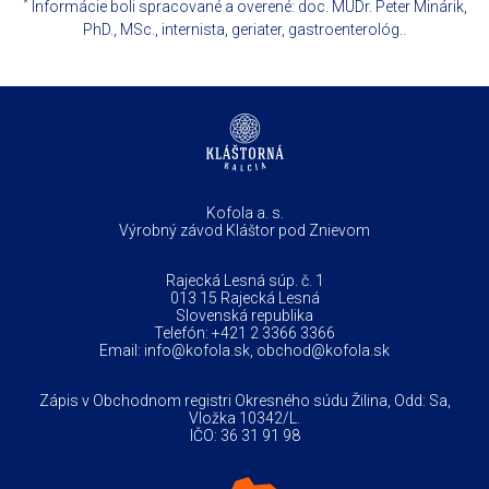
*
Informácie boli spracované a overené: doc. MUDr. Peter Minárik,
PhD., MSc., internista, geriater, gastroenterológ..
Kofola a. s.
Výrobný závod Kláštor pod Znievom
Rajecká Lesná súp. č. 1
013 15 Rajecká Lesná
Slovenská republika
Telefón:
+421 2 3366 3366
Email:
info@kofola.sk
,
obchod@kofola.sk
Zápis v Obchodnom registri Okresného súdu Žilina, Odd: Sa,
Vložka 10342/L.
IČO: 36 31 91 98