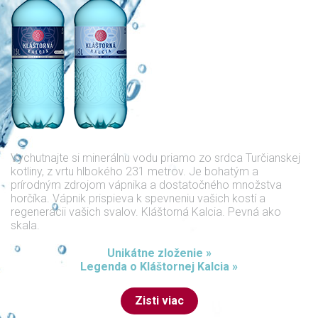
Vychutnajte si minerálnu vodu priamo zo srdca Turčianskej
kotliny, z vrtu hlbokého 231 metrov. Je bohatým a
prírodným zdrojom vápnika a dostatočného množstva
horčíka. Vápnik prispieva k spevneniu vašich kostí a
regenerácii vašich svalov. Kláštorná Kalcia. Pevná ako
skala.
Unikátne zloženie »
Legenda o Kláštornej Kalcia »
Zisti viac