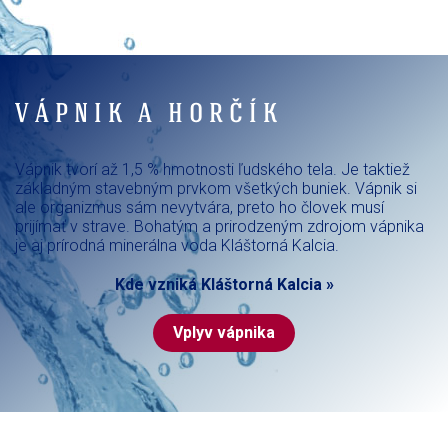
VÁPNIK A HORČÍK
Vápnik tvorí až 1,5 % hmotnosti ľudského tela. Je taktiež
základným stavebným prvkom všetkých buniek. Vápnik si
ale organizmus sám nevytvára, preto ho človek musí
prijímať v strave. Bohatým a prirodzeným zdrojom vápnika
je aj prírodná minerálna voda Kláštorná Kalcia.
Kde vzniká Kláštorná Kalcia »
Vplyv vápnika